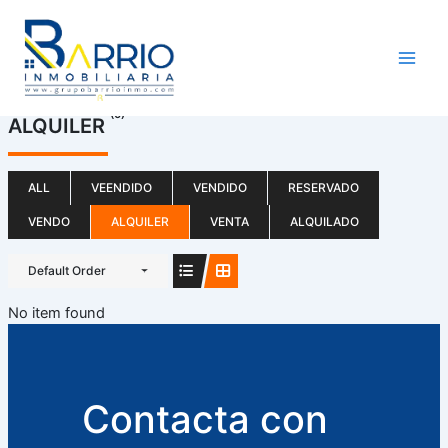
Ir
al
contenido
(0)
ALQUILER
ALL
VEENDIDO
VENDIDO
RESERVADO
VENDO
ALQUILER
VENTA
ALQUILADO
Default Order
No item found
Contacta con