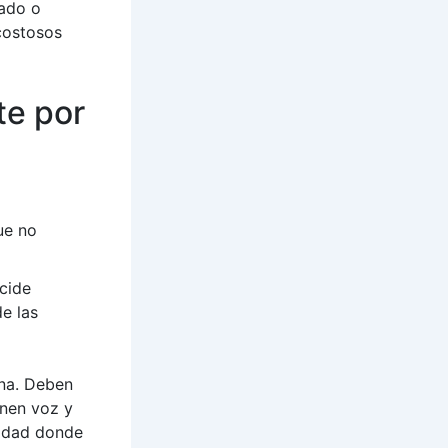
jado o
costosos
te por
ue no
cide
de las
ona. Deben
enen voz y
nidad donde