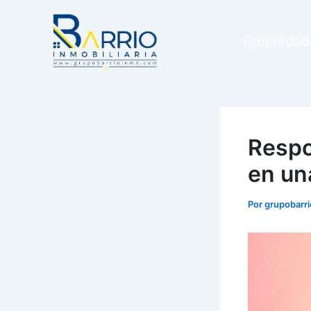
Ir
al
Propiedad
contenido
Respo
en un
Por
grupobarr