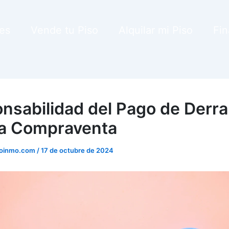
es
Vende tu Piso
Alquilar mi Piso
Fin
nsabilidad del Pago de Derr
a Compraventa
ioinmo.com
/
17 de octubre de 2024