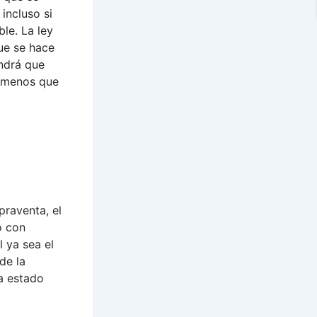
incluso si
le. La ley
ue se hace
endrá que
a menos que
raventa, el
o con
 ya sea el
de la
a estado