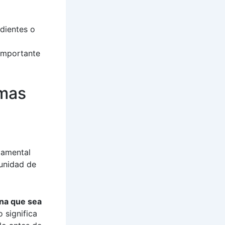
dientes o
 importante
amas
damental
munidad de
ona que sea
o significa