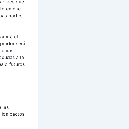
tablece que
to en que
mbas partes
umirá el
prador será
Además,
deudas a la
s o futuros
 las
 los pactos