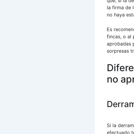
que, si la 
la firma de
no haya est
Es recomend
fincas, o a
aprobadas p
sorpresas tr
Difer
no ap
Derram
Si la derra
efectuado t