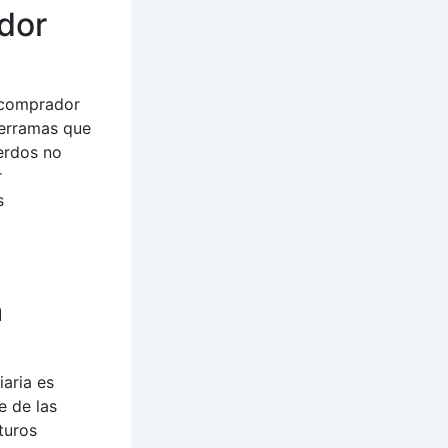
dor
l comprador
derramas que
erdos no
r
s
a
aria es
e de las
turos