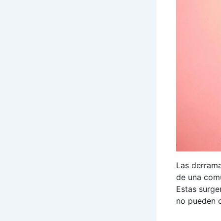
Las derrama
de una comu
Estas surge
no pueden c