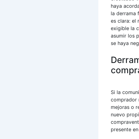
haya acorda
la derrama 
es clara: e
exigible la 
asumir los 
se haya neg
Derram
compr
Si la comun
comprador n
mejoras o r
nuevo propi
compraventa
presente en 