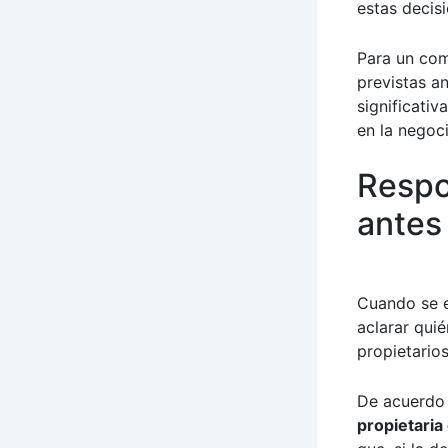
estas decis
Para un com
previstas a
significati
en la negoc
Respo
antes
Cuando se e
aclarar qui
propietario
De acuerdo 
propietaria