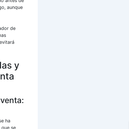
do antes de
go, aunque
ador de
mas
evitará
das y
nta
venta:
se ha
 que se