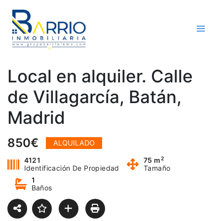
Ir
al
contenido
Local en alquiler. Calle
de Villagarcía, Batán,
Madrid
850€
ALQUILADO
2
4121
75 m
Identificación De Propiedad
Tamaño
1
Baños