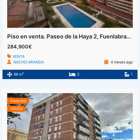
Piso en venta. Paseo de la Haya 2, Fuenlabrada II – El Molino, Fuenlabrada
284,900€
VENTA
NACHO ARANDA
4 meses ago
2
88 m
3
1
Featured
VENTA