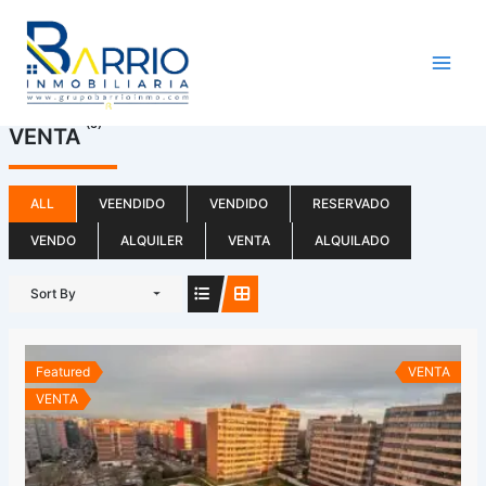
Ir
al
contenido
(5)
VENTA
ALL
VEENDIDO
VENDIDO
RESERVADO
VENDO
ALQUILER
VENTA
ALQUILADO
Sort By
Featured
VENTA
VENTA