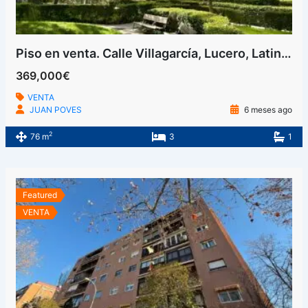
Piso en venta. Calle Villagarcía, Lucero, Latina, Madrid
369,000€
VENTA
JUAN POVES
6 meses ago
2
76 m
3
1
Featured
VENTA