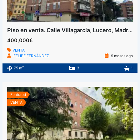
Piso en venta. Calle Villagarcía, Lucero, Madrid
400,000€
VENTA
FELIPE FERNÁNDEZ
9 meses ago
2
75 m
3
1
Featured
VENTA