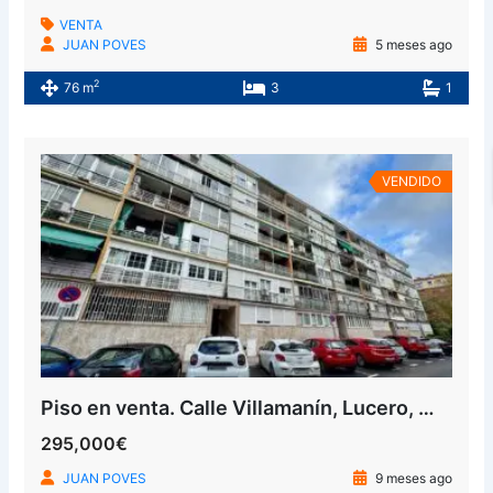
VENTA
JUAN POVES
5 meses ago
2
76 m
3
1
VENDIDO
Piso en venta. Calle Villamanín, Lucero, Madrid
295,000€
JUAN POVES
9 meses ago