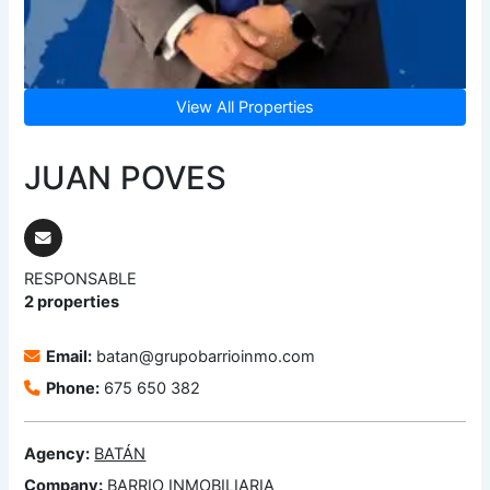
View All Properties
JUAN POVES
RESPONSABLE
2 properties
Email:
batan@grupobarrioinmo.com
Phone:
675 650 382
Agency:
BATÁN
Company:
BARRIO INMOBILIARIA