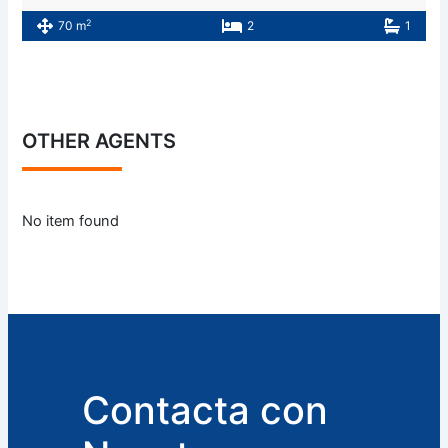
2
70 m
2
1
OTHER AGENTS
No item found
Contacta con