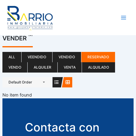
Ir
al
contenido
(0)
VENDER
ALL
VEENDIDO
VENDIDO
RESERVADO
VENDO
ALQUILER
VENTA
ALQUILADO
Default Order
No item found
Contacta con