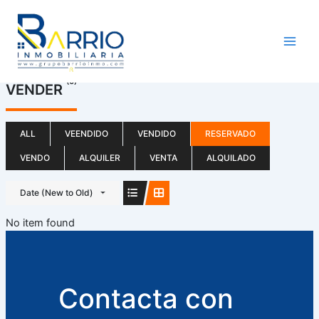
Ir
al
contenido
(0)
VENDER
ALL
VEENDIDO
VENDIDO
RESERVADO
VENDO
ALQUILER
VENTA
ALQUILADO
Date (New to Old)
No item found
Contacta con