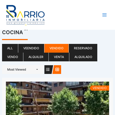
Ir
al
contenido
(7)
COCINA
ALL
VEENDIDO
VENDIDO
RESERVADO
VENDO
ALQUILER
VENTA
ALQUILADO
Most Viewed
VENDIDO