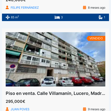
FELIPE FERNÁNDEZ
8 meses ago
2
65 m
3
1
VENDIDO
Piso en venta. Calle Villamanín, Lucero, Madrid
295,000€
JUAN POVES
9 meses ago