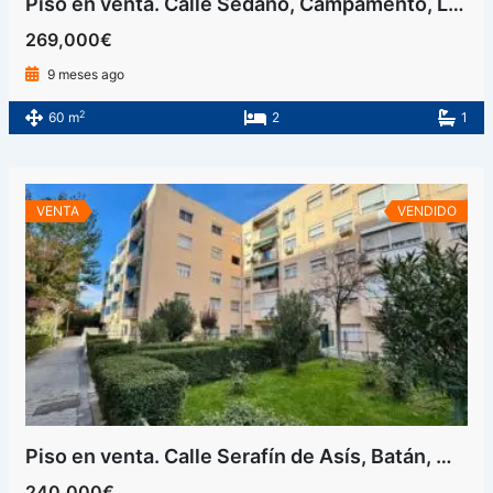
Piso en venta. Calle Sedano, Campamento, Latina, Madrid
269,000€
9 meses ago
2
60 m
2
1
VENTA
VENDIDO
Piso en venta. Calle Serafín de Asís, Batán, Madrid
240,000€