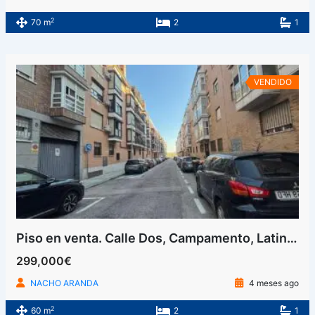
2
70 m
2
1
VENDIDO
Piso en venta. Calle Dos, Campamento, Latina, Madrid
299,000€
NACHO ARANDA
4 meses ago
2
60 m
2
1